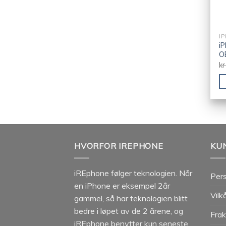
I
i
O
kr
HVORFOR IREPHONE
KU
iREphone følger teknologien. Når
Per
en iPhone er eksempel 2år
Vilk
gammel, så har teknologien blitt
bedre i løpet av de 2 årene, og
Frak
iREphone benytter kun seneste