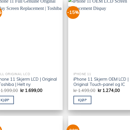
%
-15%
LL ORIGINAL LCD
IPHONE 11
hone 11 Skjerm LCD | Original
iPhone 11 Skjerm OEM LCD |
Toshiba | Helt ny
Original Touch-panel og IC
1.999,00
kr
1.699,00
kr
1.499,00
kr
1.274,00
KJØP
KJØP