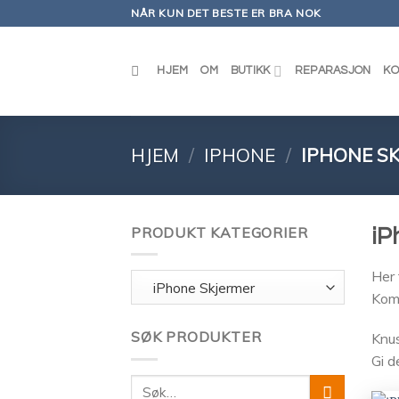
Skip
NÅR KUN DET BESTE ER BRA NOK
to
content
HJEM
OM
BUTIKK
REPARASJON
KO
HJEM
/
IPHONE
/
IPHONE S
PRODUKT KATEGORIER
iP
Her 
Komp
SØK PRODUKTER
Knus
Gi d
Søk