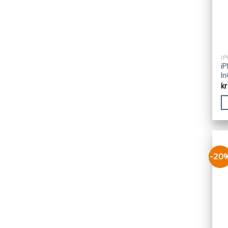
I
iP
In
kr
-20