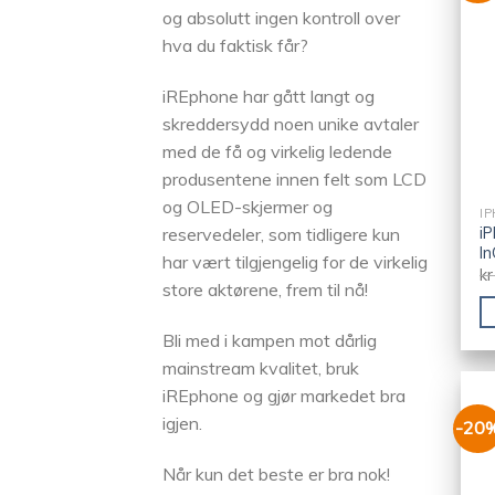
og absolutt ingen kontroll over
hva du faktisk får?
iREphone har gått langt og
skreddersydd noen unike avtaler
med de få og virkelig ledende
produsentene innen felt som LCD
og OLED-skjermer og
IP
iP
reservedeler, som tidligere kun
In
har vært tilgjengelig for de virkelig
kr
store aktørene, frem til nå!
Bli med i kampen mot dårlig
mainstream kvalitet, bruk
iREphone og gjør markedet bra
igjen.
-20
Når kun det beste er bra nok!