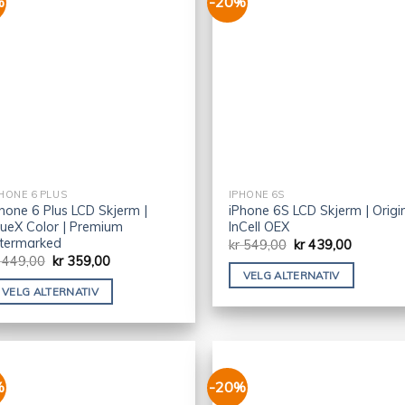
%
-20%
HONE 6 PLUS
IPHONE 6S
hone 6 Plus LCD Skjerm |
iPhone 6S LCD Skjerm | Origi
rueX Color | Premium
InCell OEX
ttermarked
kr
549,00
kr
439,00
449,00
kr
359,00
VELG ALTERNATIV
VELG ALTERNATIV
%
-20%