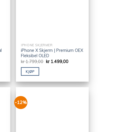
IPHONE SKJERMER
l
iPhone X Skjerm | Premium OEX
Fleksibel OLED
kr
1.799,00
kr
1.499,00
KJØP
-12%