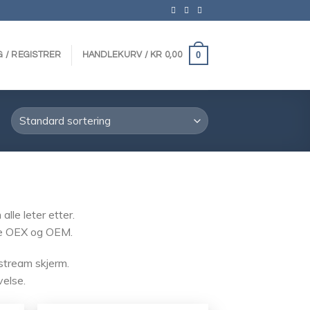
0
G / REGISTRER
HANDLEKURV /
KR
0,00
le leter etter.
åde OEX og OEM.
stream skjerm.
velse.