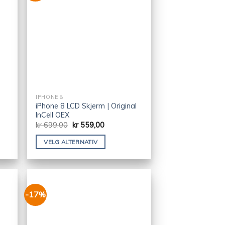
IPHONE 8
iPhone 8 LCD Skjerm | Original
InCell OEX
kr
699,00
kr
559,00
VELG ALTERNATIV
-17%