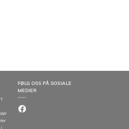
FØLG OSS PÅ SOSIALE
MEDIER
rt
Facebook
ndør
ler
 i