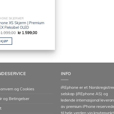
PHONE SKJERMER
Phone XS Skjerm | Premium
EX Fleksibel OLED
1.999,00
kr
1.599,00
KJØP
NDESERVICE
INFO
iREphone er et Norskregistre
sonvern og Cookies
selskap (iREphone AS) og
år og Betingelser
ledende internasjonal levera
av premium iPhone reservede
t
til hele verden via knutepunkt