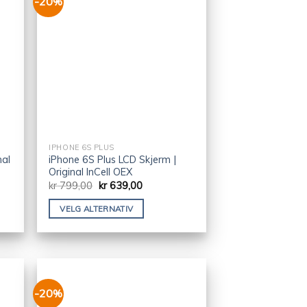
-20%
IPHONE 6S PLUS
nal
iPhone 6S Plus LCD Skjerm |
Original InCell OEX
kr
799,00
kr
639,00
VELG ALTERNATIV
-20%