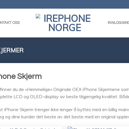
NTAKT OSS
INNLOGGIN
KJERMER
hone Skjerm
finner du de «Hemmelige» Originale OEX iPhone Skjermene som al
lette LCD og OLED-display av beste tilgjengelig kvalitet. B
t iPhone Skjerm trenger ikke lenger å byttes med en billig main
eg og dine kunder det beste av det beste med en original opple