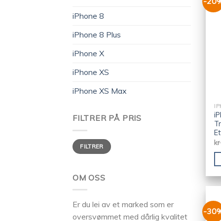
-20
iPhone 8
iPhone 8 Plus
iPhone X
iPhone XS
iPhone XS Max
IP
iP
FILTRER PÅ PRIS
T
E
kr
FILTRER
OM OSS
Er du lei av et marked som er
-30
oversvømmet med dårlig kvalitet