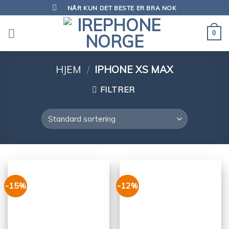
Skip
NÅR KUN DET BESTE ER BRA NOK
to
content
0
HJEM
/
IPHONE XS MAX
FILTRER
-15%
-12%