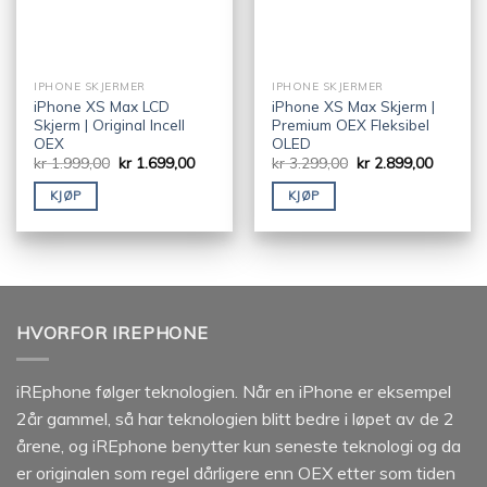
IPHONE SKJERMER
IPHONE SKJERMER
iPhone XS Max LCD
iPhone XS Max Skjerm |
Skjerm | Original Incell
Premium OEX Fleksibel
OEX
OLED
kr
1.999,00
kr
1.699,00
kr
3.299,00
kr
2.899,00
KJØP
KJØP
HVORFOR IREPHONE
iREphone følger teknologien. Når en iPhone er eksempel
2år gammel, så har teknologien blitt bedre i løpet av de 2
årene, og iREphone benytter kun seneste teknologi og da
er originalen som regel dårligere enn OEX etter som tiden