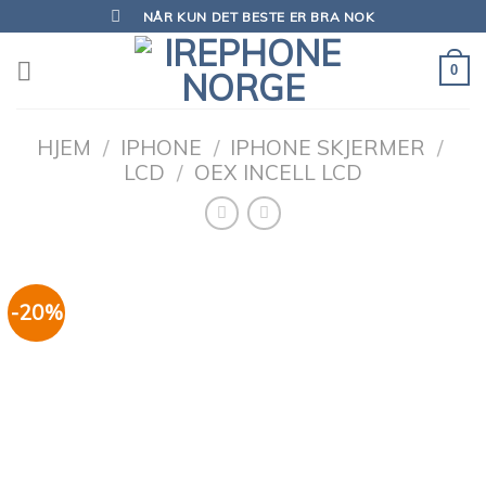
Skip
NÅR KUN DET BESTE ER BRA NOK
to
content
0
HJEM
/
IPHONE
/
IPHONE SKJERMER
/
LCD
/
OEX INCELL LCD
-20%