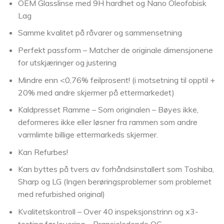
OEM Glasslinse med 9H hardhet og Nano Oleofobisk
Lag
Samme kvalitet på råvarer og sammensetning
Perfekt passform – Matcher de originale dimensjonene
for utskjæringer og justering
Mindre enn <0,76% feilprosent! (i motsetning til opptil +
20% med andre skjermer på ettermarkedet)
Kaldpresset Ramme – Som originalen – Bøyes ikke,
deformeres ikke eller løsner fra rammen som andre
varmlimte billige ettermarkeds skjermer.
Kan Refurbes!
Kan byttes på tvers av forhåndsinstallert som Toshiba,
Sharp og LG (Ingen berøringsproblemer som problemet
med refurbished original)
Kvalitetskontroll – Over 40 inspeksjonstrinn og x3-
testing før levering – Bransjeledende QC