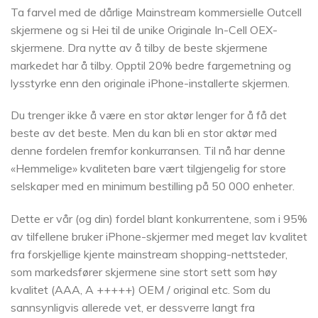
Ta farvel med de dårlige Mainstream kommersielle Outcell
skjermene og si Hei til de unike Originale In-Cell OEX-
skjermene. Dra nytte av å tilby de beste skjermene
markedet har å tilby. Opptil 20% bedre fargemetning og
lysstyrke enn den originale iPhone-installerte skjermen.
Du trenger ikke å være en stor aktør lenger for å få det
beste av det beste. Men du kan bli en stor aktør med
denne fordelen fremfor konkurransen. Til nå har denne
«Hemmelige» kvaliteten bare vært tilgjengelig for store
selskaper med en minimum bestilling på 50 000 enheter.
Dette er vår (og din) fordel blant konkurrentene, som i 95%
av tilfellene bruker iPhone-skjermer med meget lav kvalitet
fra forskjellige kjente mainstream shopping-nettsteder,
som markedsfører skjermene sine stort sett som høy
kvalitet (AAA, A +++++) OEM / original etc. Som du
sannsynligvis allerede vet, er dessverre langt fra