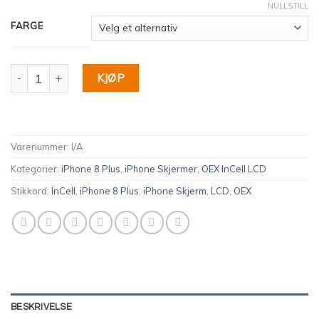
NULLSTILL
FARGE
iPhone 8 Plus LCD Skjerm | Original InCell OEX antall
KJØP
Varenummer:
I/A
Kategorier:
iPhone 8 Plus
,
iPhone Skjermer
,
OEX InCell LCD
Stikkord:
InCell
,
iPhone 8 Plus
,
iPhone Skjerm
,
LCD
,
OEX
BESKRIVELSE