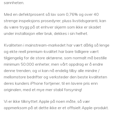
sannheten.
Med en defektprosent så lav som 0,76% og over 40
strenge inspeksjons prosedyrer, pluss livstidsgaranti, kan
du være trygg på at enhver skjerm som ikke er skadet
under installasjon eller bruk, dekkes i sin helhet.
Kvaliteten i mainstream-markedet har vært dårlig så lenge
og ekte reell premium-kvalitet har bare tidligere vært
tilgjengelig for de store aktørene, som normalt må bestille
minimum 50.000 enheter, men vårt oppdrag er å endre
denne trenden, og vi kan nå endelig tilby alle mindre /
mellomstore bedrifter og verksteder den beste kvaliteten
deres kunders iPhone fortjener, til en lavere pris enn
originalen, med et mye mer stabil forsyning!
Vi er ikke tilknyttet Apple på noen måte, så vær
oppmerksom på at dette ikke er et offisielt Apple-produkt.