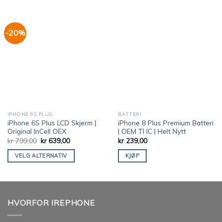
-20%
IPHONE 6S PLUS
BATTERI
iPhone 6S Plus LCD Skjerm |
iPhone 8 Plus Premium Batteri
Original InCell OEX
| OEM TI IC | Helt Nytt
kr
799,00
kr
639,00
kr
239,00
VELG ALTERNATIV
KJØP
HVORFOR IREPHONE