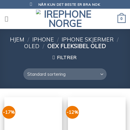
Skip
NÅR KUN DET BESTE ER BRA NOK
to
content
0
HJEM
/
IPHONE
/
IPHONE SKJERMER
/
OLED
/
OEX FLEKSIBEL OLED
FILTRER
-17%
-12%