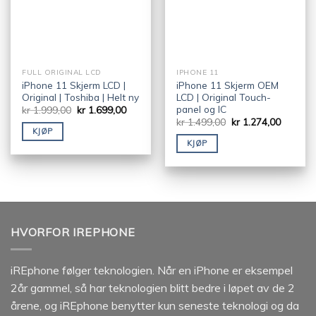
FULL ORIGINAL LCD
IPHONE 11
iPhone 11 Skjerm LCD |
iPhone 11 Skjerm OEM
Original | Toshiba | Helt ny
LCD | Original Touch-
panel og IC
kr
1.999,00
kr
1.699,00
kr
1.499,00
kr
1.274,00
KJØP
KJØP
HVORFOR IREPHONE
iREphone følger teknologien. Når en iPhone er eksempel
2år gammel, så har teknologien blitt bedre i løpet av de 2
årene, og iREphone benytter kun seneste teknologi og da