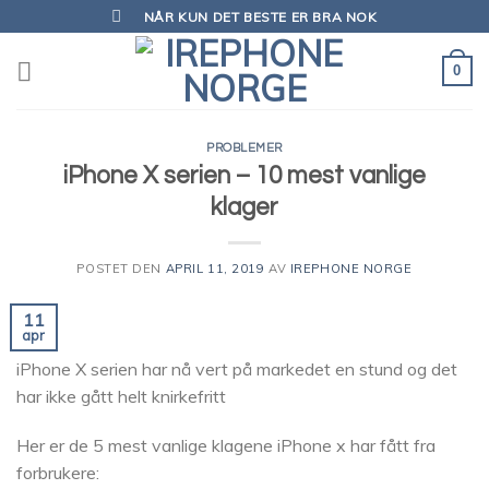
Skip
NÅR KUN DET BESTE ER BRA NOK
to
content
0
PROBLEMER
iPhone X serien – 10 mest vanlige
klager
POSTET DEN
APRIL 11, 2019
AV
IREPHONE NORGE
11
apr
iPhone X serien har nå vert på markedet en stund og det
har ikke gått helt knirkefritt
Her er de 5 mest vanlige klagene iPhone x har fått fra
forbrukere: