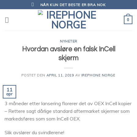
Skip
NÅR KUN DET BESTE ER BRA NOK
to
content
0
NYHETER
Hvordan avsløre en falsk InCell
skjerm
POSTET DEN
APRIL 11, 2019
AV
IREPHONE NORGE
11
apr
3 måneder etter lansering florerer det av OEX InCell kopier
– Rettere sagt dårlige standard aftermarket skjermer som
markedsføres som som InCell OEX.
Slik avslører du svindlerene!